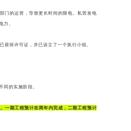
部门的运营，导致更长时间的限电。私营发电
电力。
司已获得许可证，并已设立了一个执行小组。
不同的实施阶段。
主导。一期工程预计在两年内完成，二期工程预计