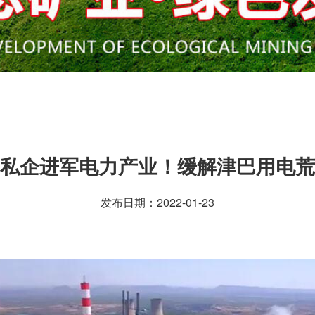
私企进军电力产业！缓解津巴用电荒
发布日期：2022-01-23