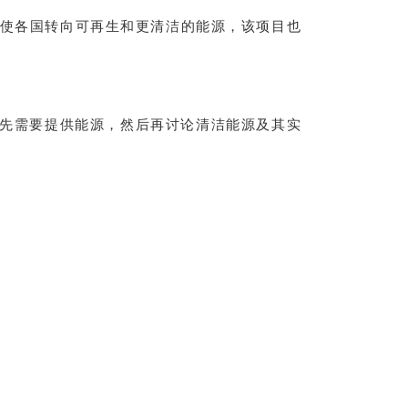
使各国转向可再生和更清洁的能源，该项目也
首先需要提供能源，然后再讨论清洁能源及其实
。