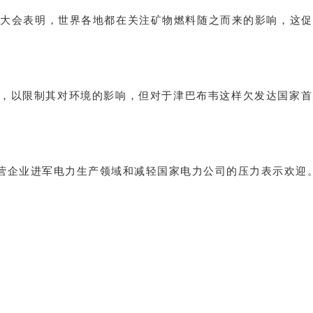
化大会表明，世界各地都在关注矿物燃料随之而来的影响，这促
术净化，以限制其对环境的影响，但对于津巴布韦这样欠发达国家
zo对私营企业进军电力生产领域和减轻国家电力公司的压力表示欢迎